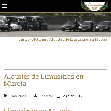
Inicio
/
Noticias
/
Alquiler de Limusinas en Murcia
Alquiler de Limusinas en
Murcia
Limousine CC
Redactor
23 Mar 2017
Limusinas en Murcia